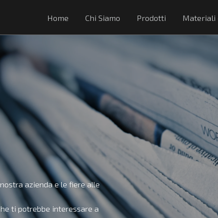
Home
Chi Siamo
Prodotti
Materiali
ostra azienda e le fiere alle
che ti potrebbe interessare a